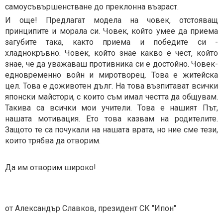
самоусъвършенстване до преклонна възраст.
И още! Предлагат модела на човек, отстояващ
принципите и морала си. Човек, който умее да приема
загубите така, както приема и победите си -
хладнокръвно. Човек, който знае какво е чест, който
знае, че да уважаваш противника си е достойно. Човек-
едновременно войн и миротворец. Това е житейска
цел. Това е доживотен дълг. На това възпитават всички
японски майстори, с които съм имал честта да общувам.
Такива са всички мои учители. Това е нашият Път,
нашата мотивация. Ето това казвам на родителите.
Защото те са почукали на нашата врата, но ние сме тези,
които трябва да отворим.
Да им отворим широко!
от Александър Славков, президент СК "Ипон"