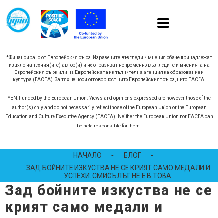
*Финансирано от Европейския съюз. Изразените възгледи и мнения обаче принадлежат
изцяло на техния(ите) автор(и) и не отразяват непременно възгледите и мненията на
Европейския съюз или на Европейската изпълнителна агенция за образование и
култура (EACEA). За тях не носи отговорност нито Европейският съюз, нито EACEA.
*EN: Funded by the European Union. Views and opinions expressed are however those of the
author(s) only and do not necessarily reflect those of the European Union or the European
Education and Culture Executive Agency (EACEA). Neither the European Union nor EACEA can
be held responsible for them.
НАЧАЛО
-
БЛОГ
-
ЗАД БОЙНИТЕ ИЗКУСТВА НЕ СЕ КРИЯТ САМО МЕДАЛИ И
УСПЕХИ. СМИСЪЛЪТ НЕ Е В ТОВА.
Зад бойните изкуства не се
крият само медали и