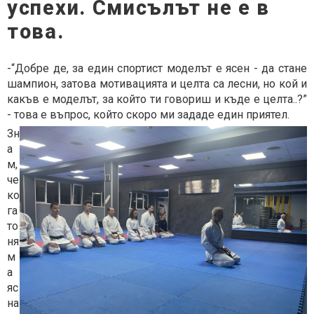
успехи. Смисълът не е в
това.
-“Добре де, за един спортист моделът е ясен - да стане
шампион, затова мотивацията и целта са лесни, но кой и
какъв е моделът, за който ти говориш и къде е
целта..?”
- това е въпрос, който скоро ми зададе един приятел.
Зн
а
м,
че
ко
га
то
ня
м
а
яс
на