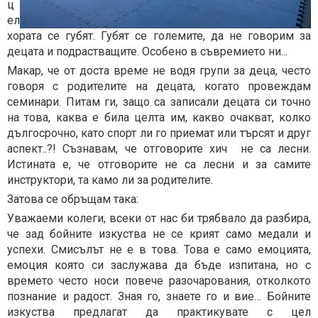
ц
ел
хората се губят. Губят се големите, да не говорим за
децата и подрастващите. Особено в съвремието ни...
Макар, че от доста време не водя групи за деца, често
говоря с родителите на децата, когато провеждам
семинари. Питам ги, защо са записали децата си точно
на това, каква е била целта им, какво очакват, колко
дългосрочно, като
спорт ли го приемат или търсят и друг
аспект..?! Съзнавам, че отговорите хич не са лесни.
Истината е, че отговорите не са лесни и за самите
инструктори, та камо ли за родителите.
Затова се обръщам така:
Уважаеми колеги, всеки от нас би трябвало да разбира,
че зад бойните изкуства не се крият само медали и
успехи. Смисълът не е в това. Това е само емоцията,
емоция която си заслужава да бъде изпитана, но с
времето често носи повече разочарования, отколкото
познание и радост. Зная го, знаете го и вие… Бойните
изкуства предлагат да практикувате с цел