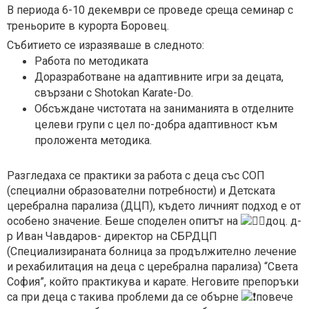
В периода 6-10 декември се проведе среща семинар с
треньорите в курорта Боровец.
Събитието се изразяваше в следното:
Работа по методиката
Доразработване на адаптивните игри за децата,
свързани с Shotokan Karate-Do.
Обсъждане чистотата на заниманията в отделните
целеви групи с цел по-добра адаптивност към
проложента методика.
Разгледаха се практики за работа с деца със СОП
(специални образователни потребности) и Детската
церебрална парализа (ДЦП), където личният подход е от
особено значение. Беше споделен опитът на
доц. д-
р Иван Чавдаров- директор на СБРДЦП
(Специализираната болница за продължително лечение
и рехабилитация на деца с церебрална парализа) “Света
София”, който практикува и карате. Неговите препоръки
са при деца с такива проблеми да се обърне
повече