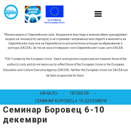
*Финансирано от Европейския съюз. Изразените възгледи и мнения обаче принадлежат
изцяло на техния(ите) автор(и) и не отразяват непременно възгледите и мненията на
Европейския съюз или на Европейската изпълнителна агенция за образование и
култура (EACEA). За тях не носи отговорност нито Европейският съюз, нито EACEA.
*EN: Funded by the European Union. Views and opinions expressed are however those of the
author(s) only and do not necessarily reflect those of the European Union or the European
Education and Culture Executive Agency (EACEA). Neither the European Union nor EACEA can
be held responsible for them.
НАЧАЛО
-
ПРОЕКТИ
-
СЕМИНАР БОРОВЕЦ 6-10 ДЕКЕМВРИ
Семинар Боровец 6-10
декември