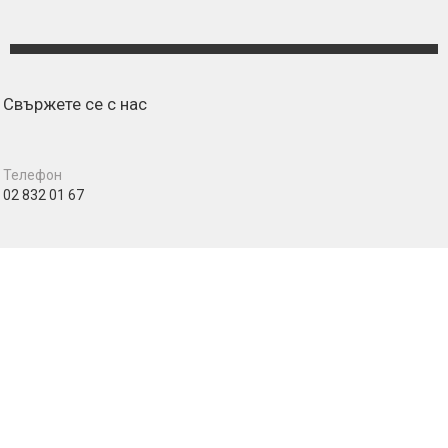
Свържете се с нас
Телефон
02 832 01 67
Адрес
ул. "Иван Тургенев" 2, ж. к. Банишора
гр. София
Email
iponkarate@abv.bg