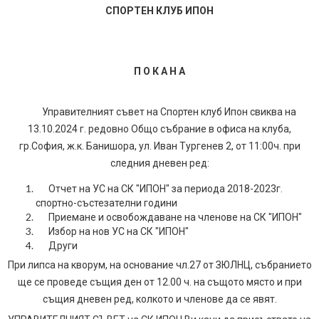
СПОРТЕН КЛУБ ИПОН
П О К А Н А
Управителният съвет на Спортен клуб Ипон свиква на
13.10.2024 г. редовно Общо събрание в офиса на клуба,
гр.София, ж.к. Банишора, ул. Иван Тургенев 2, от 11:00ч. при
следния дневен ред:
Отчет на УС на СК "ИПОН" за периода 2018-2023г.
спортно-състезателни години
Приемане и освобождаване на членове на СК "ИПОН"
Избор на нов УС на СК "ИПОН"
Други
При липса на кворум, на основание чл.27 от ЗЮЛНЦ, събранието
ще се проведе същия ден от 12.00 ч. на същото място и при
същия дневен ред, колкото и членове да се явят.