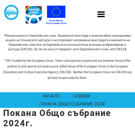
*Финансирано от Европейския съюз. Изразените възгледи и мнения обаче принадлежат
изцяло на техния(ите) автор(и) и не отразяват непременно възгледите и мненията на
Европейския съюз или на Европейската изпълнителна агенция за образование и
култура (EACEA). За тях не носи отговорност нито Европейският съюз, нито EACEA.
*EN: Funded by the European Union. Views and opinions expressed are however those of the
author(s) only and do not necessarily reflect those of the European Union or the European
Education and Culture Executive Agency (EACEA). Neither the European Union nor EACEA can
be held responsible for them.
НАЧАЛО
-
НОВИНИ
-
ПОКАНА ОБЩО СЪБРАНИЕ 2024Г.
Покана Общо събрание
2024г.