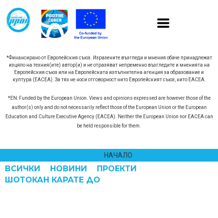
*Финансирано от Европейския съюз. Изразените възгледи и мнения обаче принадлежат
изцяло на техния(ите) автор(и) и не отразяват непременно възгледите и мненията на
Европейския съюз или на Европейската изпълнителна агенция за образование и
култура (EACEA). За тях не носи отговорност нито Европейският съюз, нито EACEA.
*EN: Funded by the European Union. Views and opinions expressed are however those of the
author(s) only and do not necessarily reflect those of the European Union or the European
Education and Culture Executive Agency (EACEA). Neither the European Union nor EACEA can
be held responsible for them.
НАЧАЛО
ВСИЧКИ
НОВИНИ
ПРОЕКТИ
ШОТОКАН КАРАТЕ ДО